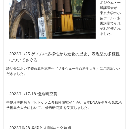
ポジウム・一
般講演会が、
東京大学の小
柴ホール・安
田講堂でそれ
ぞれ開催され
ました。
2022/11/25 ゲノムの多様性から進化の歴史、表現型の多様性
についてさぐる
談話会において齋藤真理恵先生（ノルウェー生命科学大学）にご講演いた
だきました。
2022/11/17-18 優秀研究賞
中伊津美助教ら（ヒトゲノム多様性研究室 ）が、日本DNA多型学会第31会
学術集会大会において、 優秀研究賞 を受賞しました。
2022/10/28 発達と人類学の交差点