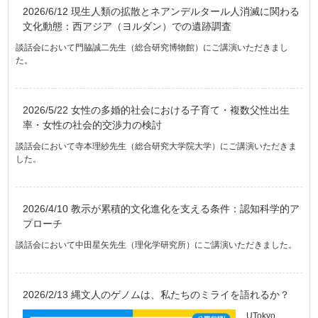
2026/6/12 現生人類の拡散とネアンデルタール人消滅に関わる
文化動態：西アジア（ヨルダン）での遺跡調査
談話会において門脇誠二先生（総合研究博物館）にご講演いただきまし
た。
2026/5/22 女性の多婚的社会における子育て・複数父性出生
率・女性の社会的交渉力の検討
談話会において寺本理紗先生（総合研究大学院大学）にご講演いただきま
した。
2026/4/10 教示が累積的文化進化を支える条件：認知科学的ア
プローチ
談話会において中田星矢先生（理化学研究所）にご講演いただきました。
2026/2/13 縄文人のゲノムは、私たちのミライを語れるか？
UTokyo