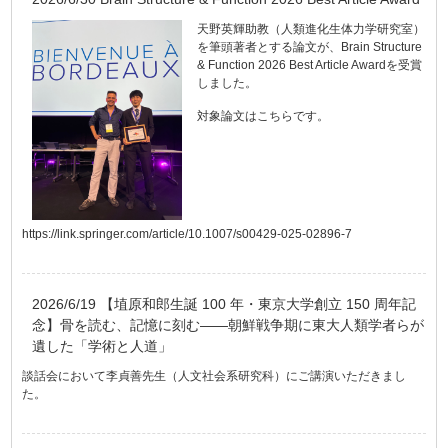
天野英輝助教（人類進化生体力学研究室）
を筆頭著者とする論文が、Brain Structure
& Function 2026 Best Article Awardを受賞
しました。
対象論文はこちらです。
https://link.springer.com/article/10.1007/s00429-025-02896-7
2026/6/19 【埴原和郎生誕 100 年・東京大学創立 150 周年記
念】骨を読む、記憶に刻む――朝鮮戦争期に東大人類学者らが
遺した「学術と人道」
談話会において李貞善先生（人文社会系研究科）にご講演いただきまし
た。