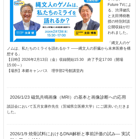
Future TVによ
る、渋澤健氏
と太田博樹教
授の特別対談
公開収録が行
われました。
「縄文人のゲ
ノムは、私たちのミライを語れるか？ ――縄文人の肝臓から未来医療を構
想する」
【日時】2026年2月13日（金）収録開始15:30 終了予定17:00（開場
15:00～）
【場所】本郷キャンパス 理学部2号館講堂内
2026/1/23 磁気共鳴画像（MRI）の基本と画像診断への応用
談話会において五月女康作先生（茨城県立医療大学）にご講演いただきま
した。
2026/1/9 焼骨試料におけるDNA解析と事前評価の試み― 実試