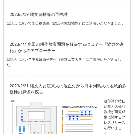
2023/5/19 縄文農耕論の再検討
談話会において米田穣先生（総合研究博物館）にご講演いただきました。
2023/4/7 水田の耕作放棄問題を解決するには？ー「協力の進
化」からのアプローチー
談話会において中丸麻由子先生（東京工業大学）にご講演いただきまし
た。
2023/2/21 縄文人と渡来人の混血史から日本列島人の地域的多
様性の起源を探る
渡部裕介特任
助教と大橋順
教授が研究成
果に関するプ
レスリリース
を行いまし
た。