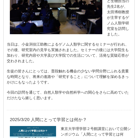
と生物担当の
先生2名が、
太田博樹教授
が主宰するゲ
ノム人類学研
究室を訪問し
ました。
当日は、小金渕佳江助教によるゲノム人類学に関するセミナーが行われ、
その後、研究室内の見学も実施されました。セミナーの後には大学院生も
加わり、研究内容や大学及び大学院での生活について、活発な質疑応答が
交わされました。
生徒の皆さんにとっては、普段触れる機会の少ない学問分野にふれる貴重
な時間となり、将来の進路や「研究すること」について理解を深めるきっ
かけにもなったようです。
今回の訪問を通じて、自然人類学や自然科学への関心をさらに高めていた
だけたなら嬉しく思います。
2025/3/20 人間にとって学習とは何か？
東京大学理学部２号館講堂において公開シ
ンポジウム「人間にとって学習とは何