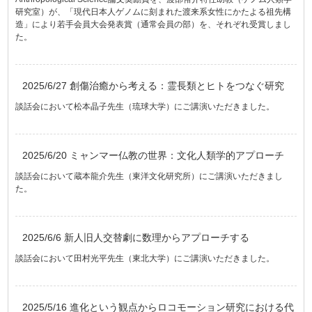
研究室）が、「現代日本人ゲノムに刻まれた渡来系女性にかたよる祖先構
造」により若手会員大会発表賞（通常会員の部）を、それぞれ受賞しまし
た。
2025/6/27 創傷治癒から考える：霊長類とヒトをつなぐ研究
談話会において松本晶子先生（琉球大学）にご講演いただきました。
2025/6/20 ミャンマー仏教の世界：文化人類学的アプローチ
談話会において蔵本龍介先生（東洋文化研究所）にご講演いただきまし
た。
2025/6/6 新人旧人交替劇に数理からアプローチする
談話会において田村光平先生（東北大学）にご講演いただきました。
2025/5/16 進化という観点からロコモーション研究における代