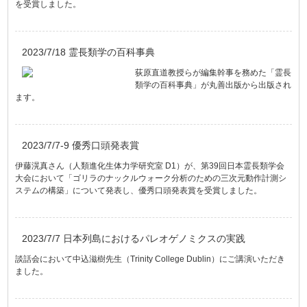
を受賞しました。
2023/7/18 霊長類学の百科事典
荻原直道教授らが編集幹事を務めた「霊長
類学の百科事典」が丸善出版から出版され
ます。
2023/7/7-9 優秀口頭発表賞
伊藤滉真さん（人類進化生体力学研究室 D1）が、第39回日本霊長類学会
大会において「ゴリラのナックルウォーク分析のための三次元動作計測シ
ステムの構築」について発表し、優秀口頭発表賞を受賞しました。
2023/7/7 日本列島におけるパレオゲノミクスの実践
談話会において中込滋樹先生（Trinity College Dublin）にご講演いただき
ました。