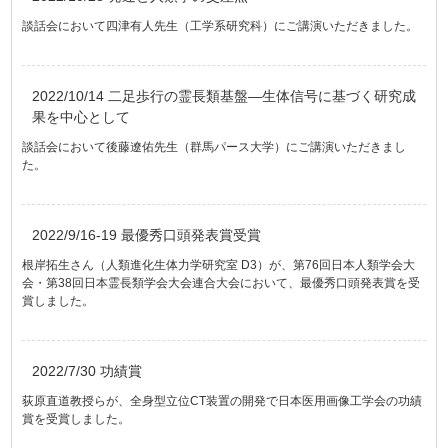
談話会において四津有人先生（工学系研究科）にご講演いただきました。
2022/10/14 二足歩行の霊長類基盤―生体信号に基づく研究成
果を中心として
談話会において後藤遼佑先生（群馬パース大学）にご講演いただきまし
た。
2022/9/16-19 最優秀口頭発表賞受賞
根岸拓生さん（人類進化生体力学研究室 D3）が、第76回日本人類学会大
会・第38回日本霊長類学会大会連合大会において、最優秀口頭発表賞を受
賞しました。
2022/7/30 功績賞
荻原直道教授らが、全身型立位CT装置の開発で日本医用画像工学会の功績
賞を受賞しました。