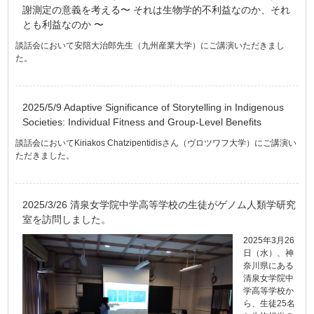
謝測定の意義を考える〜 それは生物学的不利益なのか、それ
とも利益なのか 〜
談話会において安陪大治郎先生（九州産業大学）にご講演いただきまし
た。
2025/5/9 Adaptive Significance of Storytelling in Indigenous
Societies: Individual Fitness and Group-Level Benefits
談話会においてKiriakos Chatzipentidisさん（ヴロツワフ大学）にご講演い
ただきました。
2025/3/26 清泉女学院中学高等学校の生徒がゲノム人類学研究
室を訪問しました。
2025年3月26
日（水）、神
奈川県にある
清泉女学院中
学高等学校か
ら、生徒25名