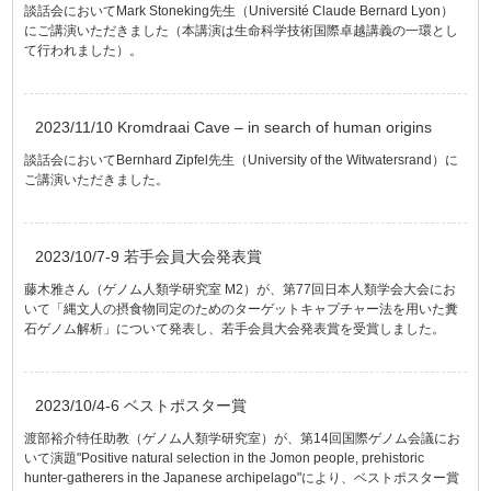
談話会においてMark Stoneking先生（Université Claude Bernard Lyon）
にご講演いただきました（本講演は生命科学技術国際卓越講義の一環とし
て行われました）。
2023/11/10 Kromdraai Cave – in search of human origins
談話会においてBernhard Zipfel先生（University of the Witwatersrand）に
ご講演いただきました。
2023/10/7-9 若手会員大会発表賞
藤木雅さん（ゲノム人類学研究室 M2）が、第77回日本人類学会大会にお
いて「縄文人の摂食物同定のためのターゲットキャプチャー法を用いた糞
石ゲノム解析」について発表し、若手会員大会発表賞を受賞しました。
2023/10/4-6 ベストポスター賞
渡部裕介特任助教（ゲノム人類学研究室）が、第14回国際ゲノム会議にお
いて演題"Positive natural selection in the Jomon people, prehistoric
hunter-gatherers in the Japanese archipelago"により、ベストポスター賞