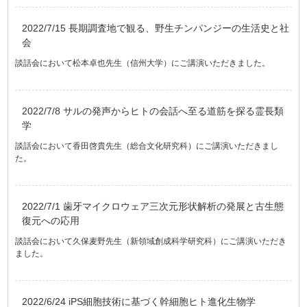
2022/7/15 長期調査地で観る、野生チンパンジーの生活史と社
会
談話会において松本卓也先生（信州大学）にご講演いただきました。
2022/7/8 サルの発声からヒトの会話へ至る道筋を探る霊長類
学
談話会において香田啓貴先生（総合文化研究科）にご講演いただきまし
た。
2022/7/1 歯牙マイクロウェア三次元形状解析の発展と古生態
復元への応用
談話会において久保麦野先生（新領域創成科学研究科）にご講演いただき
ました。
2022/6/24 iPS細胞技術に基づく幹細胞ヒト進化生物学