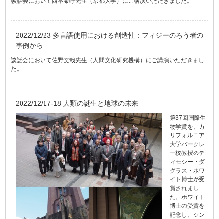
談話会において西本希呼先生（京都大学）にご講演いただきました。
2022/12/23 多言語使用における創造性：フィジーのろう者の
事例から
談話会において佐野文哉先生（人間文化研究機構）にご講演いただきまし
た。
2022/12/17-18 人類の誕生と地球の未来
第37回国際生
物学賞を、カ
リフォルニア
大学バークレ
ー校教授のテ
ィモシー・ダ
グラス・ホワ
イト博士が受
賞されまし
た。ホワイト
博士の受賞を
記念し、シン