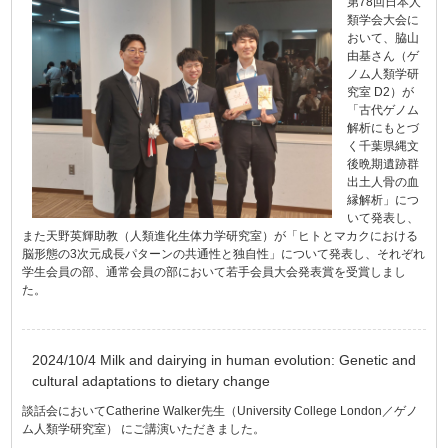
第78回日本人
類学会大会に
おいて、脇山
由基さん（ゲ
ノム人類学研
究室 D2）が
「古代ゲノム
解析にもとづ
く千葉県縄文
後晩期遺跡群
出土人骨の血
縁解析」につ
いて発表し、
また天野英輝助教（人類進化生体力学研究室）が「ヒトとマカクにおける
脳形態の3次元成長パターンの共通性と独自性」について発表し、それぞれ
学生会員の部、通常会員の部において若手会員大会発表賞を受賞しまし
た。
2024/10/4 Milk and dairying in human evolution: Genetic and
cultural adaptations to dietary change
談話会においてCatherine Walker先生（University College London／ゲノ
ム人類学研究室） にご講演いただきました。