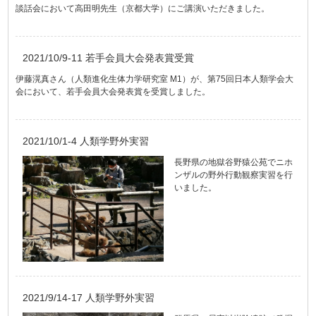
談話会において高田明先生（京都大学）にご講演いただきました。
2021/10/9-11 若手会員大会発表賞受賞
伊藤滉真さん（人類進化生体力学研究室 M1）が、第75回日本人類学会大
会において、若手会員大会発表賞を受賞しました。
2021/10/1-4 人類学野外実習
長野県の地獄谷野猿公苑でニホ
ンザルの野外行動観察実習を行
いました。
2021/9/14-17 人類学野外実習