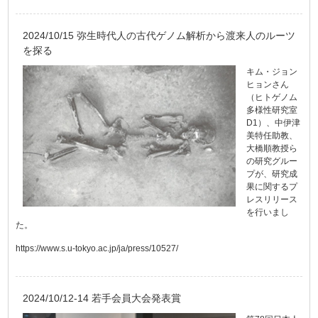
2024/10/15 弥生時代人の古代ゲノム解析から渡来人のルーツ
を探る
キム・ジョン
ヒョンさん
（ヒトゲノム
多様性研究室
D1）、中伊津
美特任助教、
大橋順教授ら
の研究グルー
プが、研究成
果に関するプ
レスリリース
を行いまし
た。
https://www.s.u-tokyo.ac.jp/ja/press/10527/
2024/10/12-14 若手会員大会発表賞