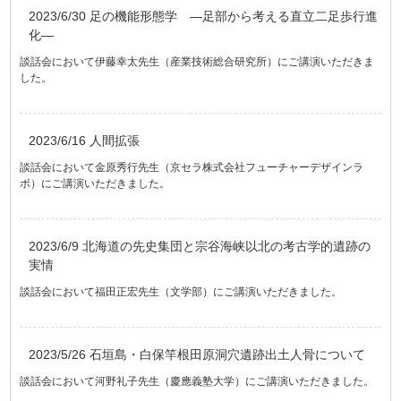
2023/6/30 足の機能形態学 ―足部から考える直立二足歩行進
化―
談話会において伊藤幸太先生（産業技術総合研究所）にご講演いただきま
した。
2023/6/16 人間拡張
談話会において金原秀行先生（京セラ株式会社フューチャーデザインラ
ボ）にご講演いただきました。
2023/6/9 北海道の先史集団と宗谷海峡以北の考古学的遺跡の
実情
談話会において福田正宏先生（文学部）にご講演いただきました。
2023/5/26 石垣島・白保竿根田原洞穴遺跡出土人骨について
談話会において河野礼子先生（慶應義塾大学）にご講演いただきました。