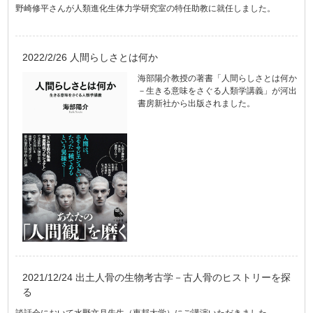
野崎修平さんが人類進化生体力学研究室の特任助教に就任しました。
2022/2/26 人間らしさとは何か
海部陽介教授の著書「人間らしさとは何か
－生きる意味をさぐる人類学講義」が河出
書房新社から出版されました。
2021/12/24 出土人骨の生物考古学－古人骨のヒストリーを探
る
談話会において水野文月先生（東邦大学）にご講演いただきました。