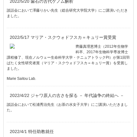
2022/5/20 歯石の古代ゲノム解析
談話会において澤藤りかい先生（総合研究大学院大学）にご講演いただき
ました。
2022/5/17 マリア・スクウォドフスカ＝キュリー賞受賞
齊藤真理恵博士（2012年生物学
科卒、2017年生物科学専攻博士
課程修了、現在ノルウェー生命科学大学・テニュアトラックPI）が第1回羽
ばたく女性研究者賞（マリア・スクウォドフスカ＝キュリー賞）を受賞し
ました。
Marie Saitou Lab.
2022/4/22 ジャワ原人の古さを探る － 年代論争の終結へ －
談話会において松浦秀治先生（お茶の水女子大学）にご講演いただきまし
た。
2022/4/1 特任助教就任