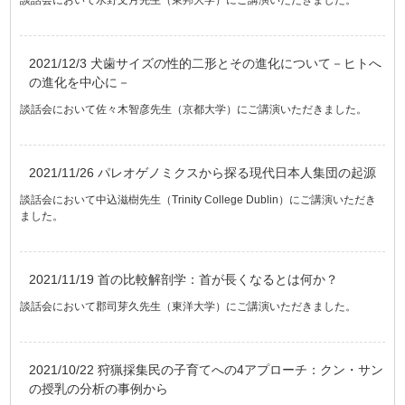
2021/12/3 犬歯サイズの性的二形とその進化について－ヒトへ
の進化を中心に－
談話会において佐々木智彦先生（京都大学）にご講演いただきました。
2021/11/26 パレオゲノミクスから探る現代日本人集団の起源
談話会において中込滋樹先生（Trinity College Dublin）にご講演いただき
ました。
2021/11/19 首の比較解剖学：首が長くなるとは何か？
談話会において郡司芽久先生（東洋大学）にご講演いただきました。
2021/10/22 狩猟採集民の子育てへの4アプローチ：クン・サン
の授乳の分析の事例から