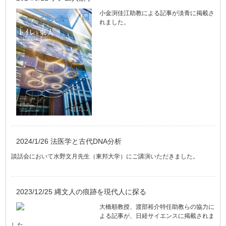
小金渕佳江助教による記事が淡青に掲載さ
れました。
2024/1/26 法医学と古代DNA分析
談話会において水野文月先生（東邦大学）にご講演いただきました。
2023/12/25 縄文人の痕跡を現代人に探る
大橋順教授、渡部裕介特任助教らの協力に
よる記事が、日経サイエンスに掲載されま
した。