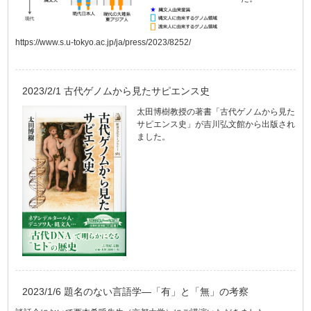
https://www.s.u-tokyo.ac.jp/ja/press/2023/8252/
2023/2/1 古代ゲノムから見たサピエンス史
太田博樹教授の著書「古代ゲノムから見た
サピエンス史」が吉川弘文館から出版され
ました。
2023/1/6 題名のない言語学―「有」と「無」の考察