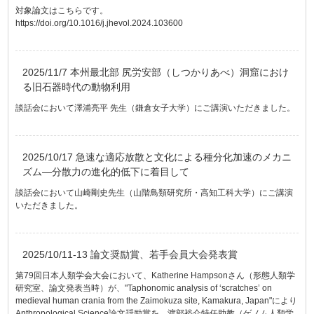
対象論文はこちらです。
https://doi.org/10.1016/j.jhevol.2024.103600
2025/11/7 本州最北部 尻労安部（しつかりあべ）洞窟におけ
る旧石器時代の動物利用
談話会において澤浦亮平 先生（鎌倉女子大学）にご講演いただきました。
2025/10/17 急速な適応放散と文化による種分化加速のメカニ
ズム―分散力の進化的低下に着目して
談話会において山崎剛史先生（山階鳥類研究所・高知工科大学）にご講演
いただきました。
2025/10/11-13 論文奨励賞、若手会員大会発表賞
第79回日本人類学会大会において、Katherine Hampsonさん（形態人類学
研究室、論文発表当時）が、"Taphonomic analysis of ‘scratches’ on
medieval human crania from the Zaimokuza site, Kamakura, Japan"により
Anthropological Science論文奨励賞を、渡部裕介特任助教（ゲノム人類学