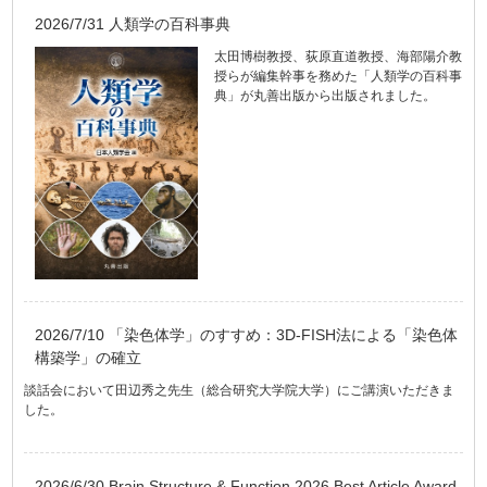
2026/7/31 人類学の百科事典
太田博樹教授、荻原直道教授、海部陽介教
授らが編集幹事を務めた「人類学の百科事
典」が丸善出版から出版されました。
2026/7/10 「染色体学」のすすめ：3D-FISH法による「染色体
構築学」の確立
談話会において田辺秀之先生（総合研究大学院大学）にご講演いただきま
した。
2026/6/30 Brain Structure & Function 2026 Best Article Award