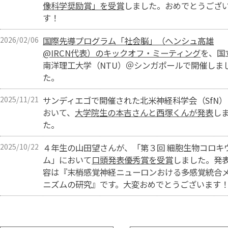
像科学奨励賞」を受賞
しました。おめでとうござ
す！
2026/02/06
国際先導プログラム「社会脳」（ヘンシュ高雄
@IRCN代表）のキックオフ・ミーティング
を、国
南洋理工大学（NTU）＠シンガポールで開催しま
た。
2025/11/21
サンディエゴで開催された北米神経科学会（SfN）
おいて、
大学院生の本吉さんと西塚くんが発表
し
た。
2025/10/22
４年生の山田望さんが、「第３回 細胞生物コロキ
ム」において
口頭発表優秀賞を受賞
しました。発
容は『末梢感覚神経ニューロンおける多感覚統合
ニズムの研究』です。大変おめでとうございます