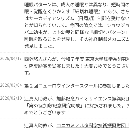
睡眠パターンは、成人の睡眠とは異なり、短時間
眠・覚醒をくりかえす『細切れ睡眠』であり、さ
はサーカディアンリズム（日周期）制御を受けな
とが知られています。今回の論文では、ショウジ
バエ幼虫が、ヒト幼児と同様な『細切れパターン
睡眠を取ることを発見し、その神経制御メカニズ
発見しました。
2026/04/17
西塚悠人さんが、
令和７年度 東京大学理学系研究
研究奨励賞
を受賞しました！大変おめでとうござ
す。
2026/03/04
第２回ニューロウインタースクール
に参加しまし
2026/02/10
辻真人助教が、
加藤記念バイオサイエンス振興財
「第37回加藤記念研究助成」
に採択されました。
めでとうございます！
辻真人助教が、
コニカミノルタ科学技術振興財団